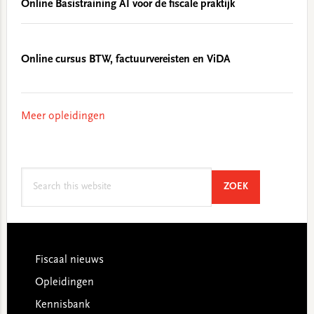
Online Basistraining AI voor de fiscale praktijk
Online cursus BTW, factuurvereisten en ViDA
Meer opleidingen
Search
SEARCH
ZOEK
this
website
Footer
Fiscaal nieuws
Opleidingen
Kennisbank