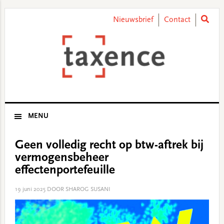
Skip
Skip
Skip
Skip
to
to
to
to
Nieuwsbrief
Contact
primary
main
primary
footer
navigation
content
sidebar
MENU
Geen volledig recht op btw-aftrek bij
vermogensbeheer
effectenportefeuille
19 juni 2025
DOOR SHAROG SUSANI