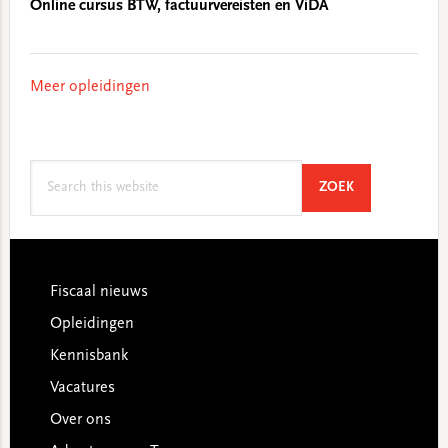
Online cursus BTW, factuurvereisten en ViDA
Meer opleidingen
Search
SEARCH
ZOEK
this
website
Footer
Fiscaal nieuws
Opleidingen
Kennisbank
Vacatures
Over ons