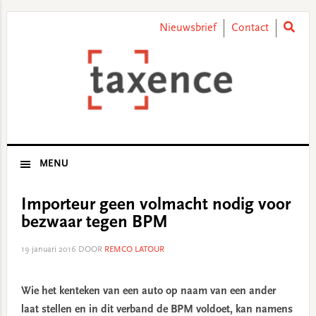
Skip
Skip
Skip
Skip
to
to
to
to
Nieuwsbrief
Contact
primary
main
primary
footer
navigation
content
sidebar
MENU
Importeur geen volmacht nodig voor
bezwaar tegen BPM
19 januari 2016
DOOR
REMCO LATOUR
Wie het kenteken van een auto op naam van een ander
laat stellen en in dit verband de BPM voldoet, kan namens