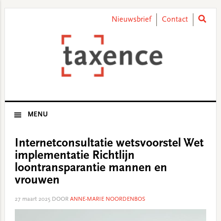
Skip
Skip
Skip
Skip
to
to
to
to
Nieuwsbrief
Contact
primary
main
primary
footer
navigation
content
sidebar
MENU
Internetconsultatie wetsvoorstel Wet
implementatie Richtlijn
loontransparantie mannen en
vrouwen
27 maart 2025
DOOR
ANNE-MARIE NOORDENBOS