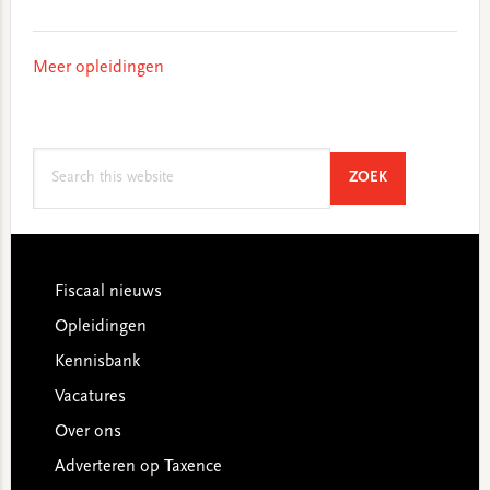
Meer opleidingen
Search
SEARCH
ZOEK
this
website
Footer
Fiscaal nieuws
Opleidingen
Kennisbank
Vacatures
Over ons
Adverteren op Taxence