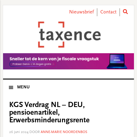
Skip
Skip
Skip
Skip
to
to
to
to
Nieuwsbrief
Contact
primary
main
primary
footer
navigation
content
sidebar
MENU
KGS Verdrag NL – DEU,
pensioenartikel,
Erwerbsminderungsrente
26 juni 2024
DOOR
ANNE-MARIE NOORDENBOS