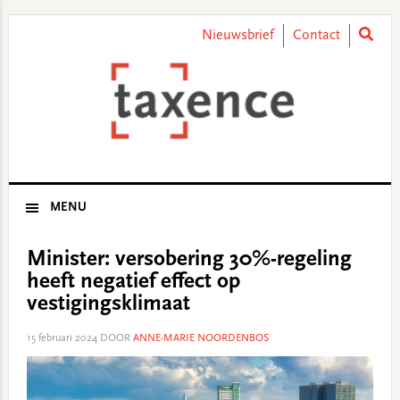
Skip
Skip
Skip
Skip
to
to
to
to
Nieuwsbrief
Contact
primary
main
primary
footer
navigation
content
sidebar
MENU
Minister: versobering 30%-regeling
heeft negatief effect op
vestigingsklimaat
15 februari 2024
DOOR
ANNE-MARIE NOORDENBOS