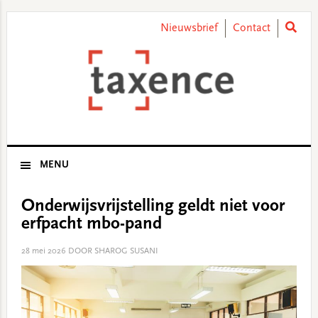
Skip
Skip
Skip
Skip
to
to
to
to
Nieuwsbrief
Contact
primary
main
primary
footer
navigation
content
sidebar
MENU
Onderwijsvrijstelling geldt niet voor
erfpacht mbo-pand
28 mei 2026
DOOR SHAROG SUSANI