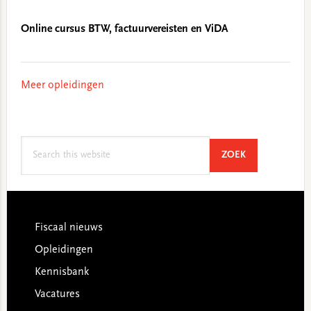
Online cursus BTW, factuurvereisten en ViDA
Meer opleidingen
Search
SEARCH
ZOEK
this
website
Footer
Fiscaal nieuws
Opleidingen
Kennisbank
Vacatures