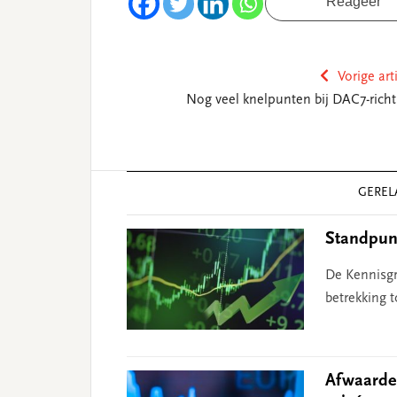
Reageer
Vorige art
Nog veel knelpunten bij DAC7-richtl
Reader
GEREL
Interactions
Standpunt
De Kennisg
betrekking t
Afwaarder