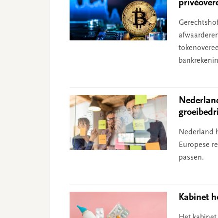
privéove
Gerechtshof
afwaarderen
tokenoveree
bankrekenin
Nederland
groeibedr
Nederland 
Europese re
passen.
Kabinet h
Het kabinet