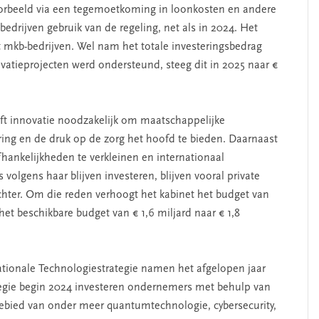
oorbeeld via een tegemoetkoming in loonkosten en andere
edrijven gebruik van de regeling, net als in 2024. Het
it mkb-bedrijven. Wel nam het totale investeringsbedrag
ovatieprojecten werd ondersteund, steeg dit in 2025 naar €
jft innovatie noodzakelijk om maatschappelijke
ring en de druk op de zorg het hoofd te bieden. Daarnaast
hankelijkheden te verkleinen en internationaal
olgens haar blijven investeren, blijven vooral private
hter. Om die reden verhoogt het kabinet het budget van
et beschikbare budget van € 1,6 miljard naar € 1,8
ationale Technologiestrategie namen het afgelopen jaar
ategie begin 2024 investeren ondernemers met behulp van
ebied van onder meer quantumtechnologie, cybersecurity,