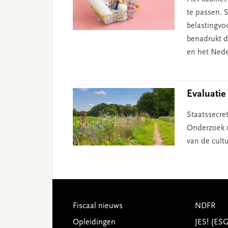
te passen. 
belastingvo
benadrukt d
en het Nede
Evaluatie
Staatssecre
Onderzoek n
van de cultu
Footer
Fiscaal nieuws
NDFR
Opleidingen
JES! (ES