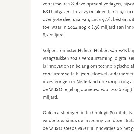
voor research & development verlagen, bijv
R&D-uitgaven. In 2025 maakten bijna 19.000 b
overgrote deel daarvan, circa 97%, bestaat u
toe: waar in 2024 nog € 8,36 miljard aan inn
8,7 miljard.
Volgens minister Heleen Herbert van EZK bli
vraagstukken zoals verduurzaming, digitalise
is innovatie van belang om technologische af
concurrerend te blijven. Hoewel ondernemers v
investeringen in Nederland en Europa nog ac
de WBSO-regeling opnieuw. Voor 2026 stijgt h
miljard.
Ook investeringen in technologieën uit de N
verder toe. Sinds de invoering van deze str
de WBSO steeds vaker in innovaties op het g