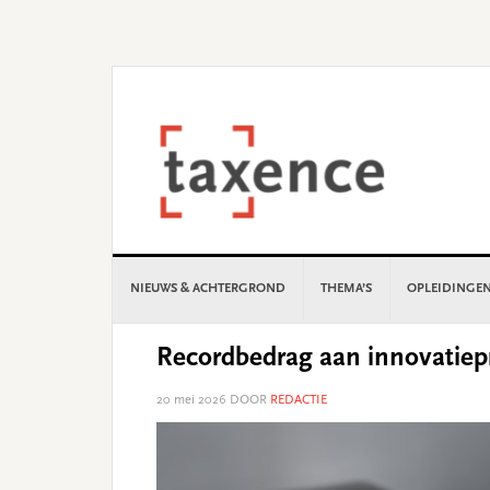
Skip
Skip
Skip
Skip
to
to
to
to
primary
main
primary
footer
navigation
content
sidebar
NIEUWS & ACHTERGROND
THEMA’S
OPLEIDINGE
Recordbedrag aan innovatiep
20 mei 2026
DOOR
REDACTIE