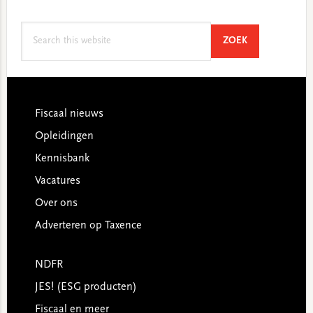
Search
SEARCH
ZOEK
this
website
Footer
Fiscaal nieuws
Opleidingen
Kennisbank
Vacatures
Over ons
Adverteren op Taxence
NDFR
JES! (ESG producten)
Fiscaal en meer