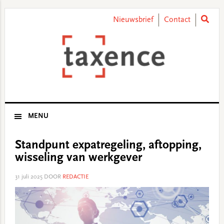
Skip
Skip
Skip
Skip
to
to
to
to
Nieuwsbrief
Contact
primary
main
primary
footer
navigation
content
sidebar
MENU
Standpunt expatregeling, aftopping,
wisseling van werkgever
31 juli 2025
DOOR
REDACTIE