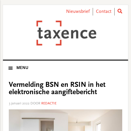
Skip
Skip
Skip
Skip
to
to
to
to
Nieuwsbrief
Contact
primary
main
primary
footer
navigation
content
sidebar
MENU
Vermelding BSN en RSIN in het
elektronische aangiftebericht
3 januari 2022
DOOR
REDACTIE