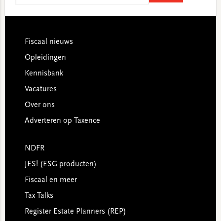
website
Footer
Fiscaal nieuws
Opleidingen
Kennisbank
Vacatures
Over ons
Adverteren op Taxence
NDFR
JES! (ESG producten)
Fiscaal en meer
Tax Talks
Register Estate Planners (REP)