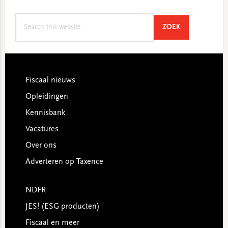
Search
SEARCH
ZOEK
this
website
Footer
Fiscaal nieuws
Opleidingen
Kennisbank
Vacatures
Over ons
Adverteren op Taxence
NDFR
JES! (ESG producten)
Fiscaal en meer