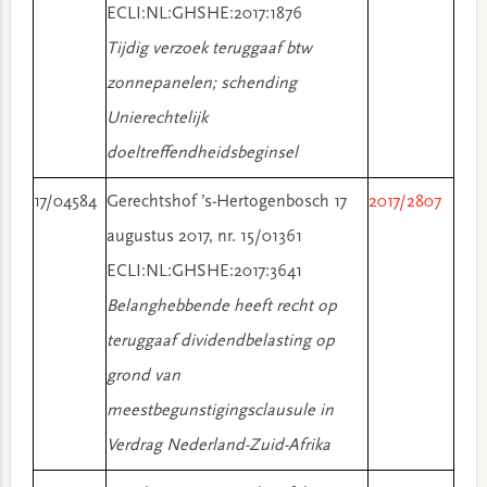
ECLI:NL:GHSHE:2017:1876
Tijdig verzoek teruggaaf btw
zonnepanelen; schending
Unierechtelijk
doeltreffendheidsbeginsel
17/04584
Gerechtshof ’s-Hertogenbosch 17
2017/2807
augustus 2017, nr. 15/01361
ECLI:NL:GHSHE:2017:3641
Belanghebbende heeft recht op
teruggaaf dividendbelasting op
grond van
meestbegunstigingsclausule in
Verdrag Nederland-Zuid-Afrika