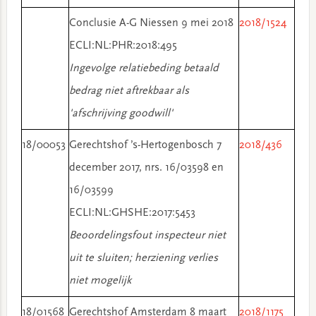
Conclusie A-G Niessen 9 mei 2018
2018/1524
ECLI:NL:PHR:2018:495
Ingevolge relatiebeding betaald
bedrag niet aftrekbaar als
'afschrijving goodwill'
18/00053
Gerechtshof ’s-Hertogenbosch 7
2018/436
december 2017, nrs. 16/03598 en
16/03599
ECLI:NL:GHSHE:2017:5453
Beoordelingsfout inspecteur niet
uit te sluiten; herziening verlies
niet mogelijk
18/01568
Gerechtshof Amsterdam 8 maart
2018/1175