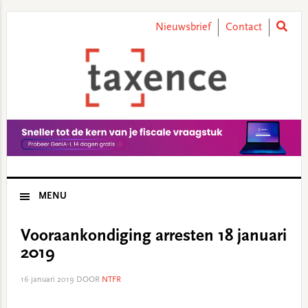
Skip
Skip
Skip
Skip
to
to
to
to
Nieuwsbrief
Contact
primary
main
primary
footer
navigation
content
sidebar
MENU
Vooraankondiging arresten 18 januari
2019
16 januari 2019
DOOR
NTFR