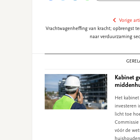
Vorige art
Vrachtwagenheffing van kracht; opbrengst te
naar verduurzaming sec
Reader
GEREL
Interactions
Kabinet g
middenh
Het kabinet
investeren 
licht toe h
Commissie w
vóór de wet
huishoudens