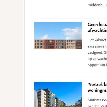
middenhuu
Geen keuz
afwachti
Het kabinet
excessieve 
vastgoed. St
op verwacht
opportuun is
‘Vertrek 
woningmar
Minister Bo
bericht ‘Ve