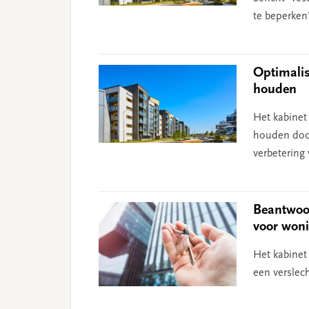
te beperken’
Optimalis
houden
Het kabinet
houden door
verbetering 
Beantwoor
voor won
Het kabinet 
een verslec