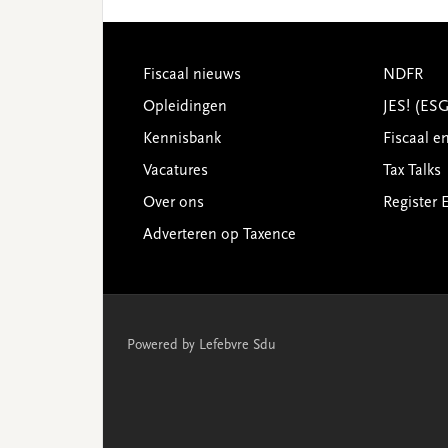
Footer
Fiscaal nieuws
NDFR
Opleidingen
JES! (ES
Kennisbank
Fiscaal e
Vacatures
Tax Talks
Over ons
Register 
Adverteren op Taxence
Powered by Lefebvre Sdu