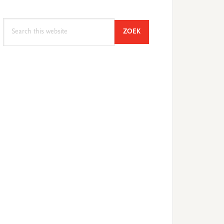
Search
SEARCH
ZOEK
this
website