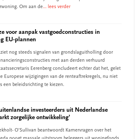
rwoning. Om aan de
... lees verder
e voor aanpak vastgoedconstructies in
ng EU-plannen
 ziet nog steeds signalen van grondslaguitholling door
financieringsconstructies met aan derden verhuurd
aatssecretaris Eerenberg concludeert echter dat het, gelet
e Europese wijzigingen van de renteaftrekregels, nu niet
 een beleidsrichting te kiezen.
buitenlandse investeerders uit Nederlandse
kt zorgelijke ontwikkeling’
ekholt- O’Sullivan beantwoordt Kamervragen over het
steda poogt massale uitstroom beleggers uit woningfonds