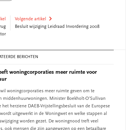
ikel
Volgende artikel
rug
Besluit wijziging Leidraad Invordering 2008
tor
ATEERDE BERICHTEN
eeft woningcorporaties meer ruimte voor
uur
 wil woningcorporaties meer ruimte geven om te
in middenhuurwoningen. Minister Boekholt-O’Sullivan
oe het herziene DAEB-Vrijstellingsbesluit van de Europese
ordt uitgewerkt in de Woningwet en welke stappen al
swijziging worden gezet. De woningnood treft veel
, ook mensen die zijn aangewezen op een betaalbare