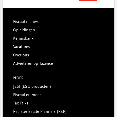
website
Footer
Fiscaal nieuws
Opleidingen
Kennisbank
Vacatures
Over ons
Adverteren op Taxence
NDFR
JES! (ESG producten)
Fiscaal en meer
Tax Talks
Register Estate Planners (REP)