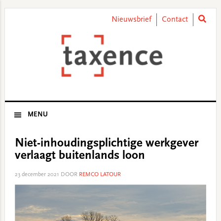
Skip
Skip
Skip
Skip
to
to
to
to
Nieuwsbrief
Contact
primary
main
primary
footer
navigation
content
sidebar
MENU
Niet-inhoudingsplichtige werkgever
verlaagt buitenlands loon
23 december 2021
DOOR
REMCO LATOUR