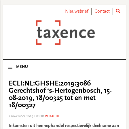
Skip
Skip
Skip
Skip
to
to
to
to
Nieuwsbrief
Contact
primary
main
primary
footer
navigation
content
sidebar
MENU
ECLI:NL:GHSHE:2019:3086
Gerechtshof ‘s-Hertogenbosch, 15-
08-2019, 18/00325 tot en met
18/00327
1 november 2019
DOOR
REDACTIE
Inkomsten uit hennephandel respectievelijk deelname aan