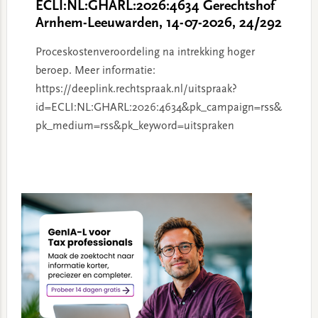
ECLI:NL:GHARL:2026:4634 Gerechtshof
Arnhem-Leeuwarden, 14-07-2026, 24/292
Proceskostenveroordeling na intrekking hoger
beroep. Meer informatie:
https://deeplink.rechtspraak.nl/uitspraak?
id=ECLI:NL:GHARL:2026:4634&pk_campaign=rss&
pk_medium=rss&pk_keyword=uitspraken
Primary
Sidebar