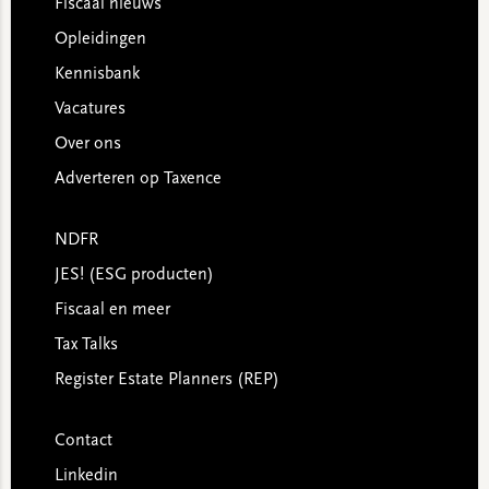
Footer
Fiscaal nieuws
Opleidingen
Kennisbank
Vacatures
Over ons
Adverteren op Taxence
NDFR
JES! (ESG producten)
Fiscaal en meer
Tax Talks
Register Estate Planners (REP)
Contact
Linkedin