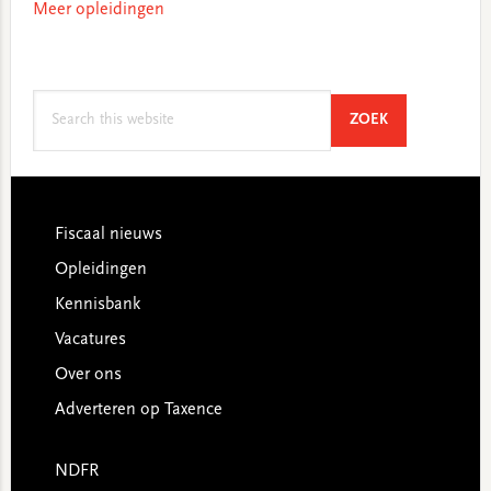
Meer opleidingen
Search
SEARCH
ZOEK
this
website
Footer
Fiscaal nieuws
Opleidingen
Kennisbank
Vacatures
Over ons
Adverteren op Taxence
NDFR