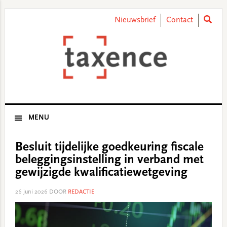
Skip
Skip
Skip
Skip
to
to
to
to
Nieuwsbrief
Contact
primary
main
primary
footer
navigation
content
sidebar
MENU
Besluit tijdelijke goedkeuring fiscale
beleggingsinstelling in verband met
gewijzigde kwalificatiewetgeving
26 juni 2026
DOOR
REDACTIE