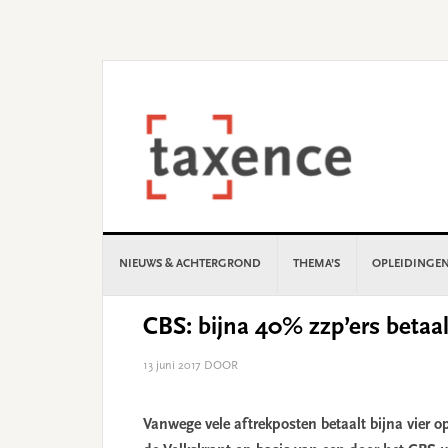
Skip
Skip
Skip
Skip
to
to
to
to
primary
main
primary
footer
navigation
content
sidebar
NIEUWS & ACHTERGROND
THEMA’S
OPLEIDINGE
CBS: bijna 40% zzp’ers betaa
13 juni 2017
DOOR
Vanwege vele aftrekposten betaalt bijna vier 