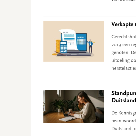
Verkapte u
Gerechtshof
2019 een reg
genoten. De 
uitdeling d
herstelactie
Standpunt
Duitslan
De Kennisgr
beantwoord 
Duitsland, d