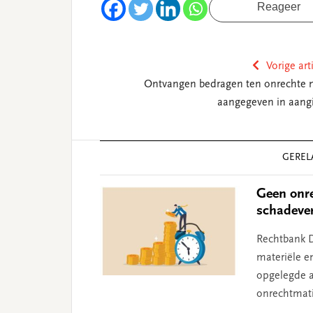
Reageer
Vorige art
Ontvangen bedragen ten onrechte n
aangegeven in aangi
Reader
GEREL
Interactions
Geen onre
schadeve
Rechtbank D
materiële e
opgelegde aa
onrechtmati