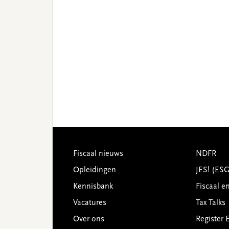
Footer
Fiscaal nieuws
NDFR
Opleidingen
JES! (ES
Kennisbank
Fiscaal e
Vacatures
Tax Talks
Over ons
Register 