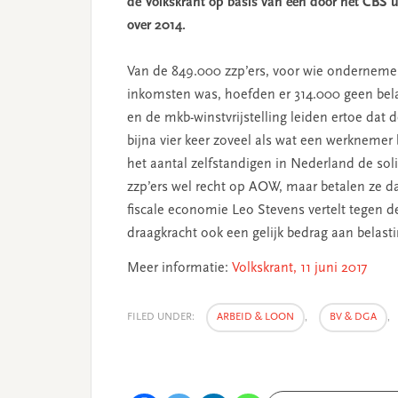
de Volkskrant op basis van een door het CBS u
over 2014.
Van de 849.000 zzp’ers, voor wie onderneme
inkomsten was, hoefden er 314.000 geen bela
en de mkb-winstvrijstelling leiden ertoe dat d
bijna vier keer zoveel als wat een werknemer b
het aantal zelfstandigen in Nederland de soli
zzp’ers wel recht op AOW, maar betalen ze 
fiscale economie Leo Stevens vertelt tegen d
draagkracht ook een gelijk bedrag aan belast
Meer informatie:
Volkskrant, 11 juni 2017
FILED UNDER:
ARBEID & LOON
,
BV & DGA
,