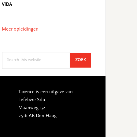
ViDA
Meer opleidingen
Search
SEARCH
ZOEK
this
website
Taxence is een uitgave van
Lefebvre Sdu
Maanweg 174
2516 AB Den Haag