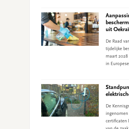
Aanpassing
bescherm
uit Oekra
De Raad van
tijdelijke 
maart 2028
in Europese 
Standpunt
elektrisc
De Kennisgr
ingenomen n
certificate
van de zaak