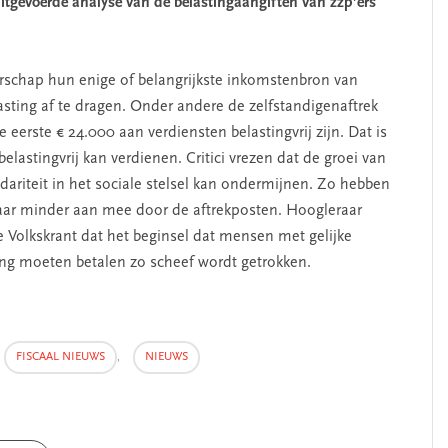
itgevoerde analyse van de belastingaangiften van zzp’ers
rschap hun enige of belangrijkste inkomstenbron van
sting af te dragen. Onder andere de zelfstandigenaftrek
e eerste € 24.000 aan verdiensten belastingvrij zijn. Dat is
elastingvrij kan verdienen. Critici vrezen dat de groei van
dariteit in het sociale stelsel kan ondermijnen. Zo hebben
daar minder aan mee door de aftrekposten. Hoogleraar
e Volkskrant dat het beginsel dat mensen met gelijke
ing moeten betalen zo scheef wordt getrokken.
FISCAAL NIEUWS
,
NIEUWS