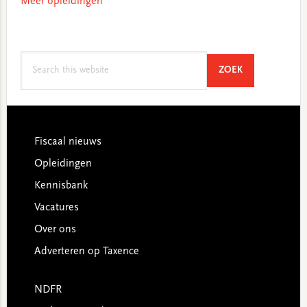
Meer opleidingen
Search
SEARCH
ZOEK
this
website
Footer
Fiscaal nieuws
Opleidingen
Kennisbank
Vacatures
Over ons
Adverteren op Taxence
NDFR