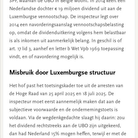
SPF, waarvan de UBO in België woont. In 2014 keert een
Nederlandse dochter € 19 miljoen dividend uit aan de
Luxemburgse vennootschap. De inspecteur legt over
2014 een navorderingsaanslag vennootschapsbelasting
op, omdat de dividenduitkering volgens hem belastbaar
is als inkomen uit aanmerkelijk belang. In geschil is of
art. 17 lid 3, aanhef en letter b Wet Vpb 1969 toepassing
vindt, en of navordering mogelijk is.
Misbruik door Luxemburgse structuur
Het hof past het toetsingskader toe uit de arresten van
de Hoge Raad van 25 april 2025 en 18 juli 2025. De
inspecteur moet eerst aannemelijk maken dat aan de
subjectieve voorwaarde en de ondernemingstoets is
voldaan. Via de wegdenkgedachte slaagt hij daarin: zou
het dividend rechtstreeks aan de UBO zijn uitgekeerd,
dan had Nederland 15% mogen heffen, terwijl er met de