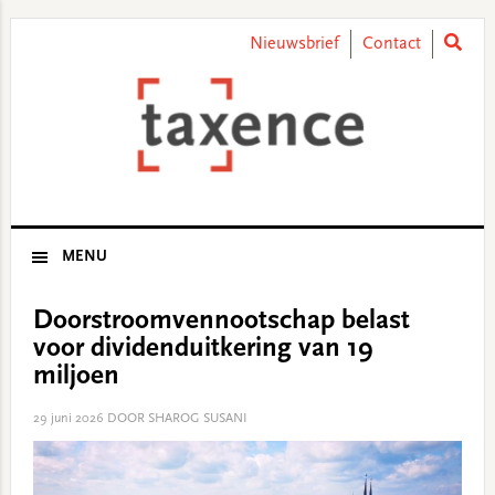
Skip
Skip
Skip
Skip
to
to
to
to
Nieuwsbrief
Contact
primary
main
primary
footer
navigation
content
sidebar
MENU
Doorstroomvennootschap belast
voor dividenduitkering van 19
miljoen
29 juni 2026
DOOR SHAROG SUSANI