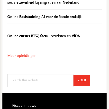
sociale zekerheid bij migratie naar Nederland
Online Basistraining AI voor de fiscale praktijk
Online cursus BTW, factuurvereisten en ViDA
Meer opleidingen
Search
SEARCH
ZOEK
this
website
Footer
Fiscaal nieuws