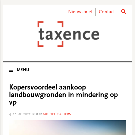
Skip
Skip
Skip
Skip
to
to
to
to
Nieuwsbrief
Contact
primary
main
primary
footer
navigation
content
sidebar
MENU
Kopersvoordeel aankoop
landbouwgronden in mindering op
vp
4 januari 2022
DOOR
MICHEL HALTERS