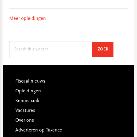
Meer opleidingen
Search
SEARCH
ZOEK
this
website
Footer
Fiscaal nieuws
Opleidingen
Kennisbank
Vacatures
Over ons
Adverteren op Taxence