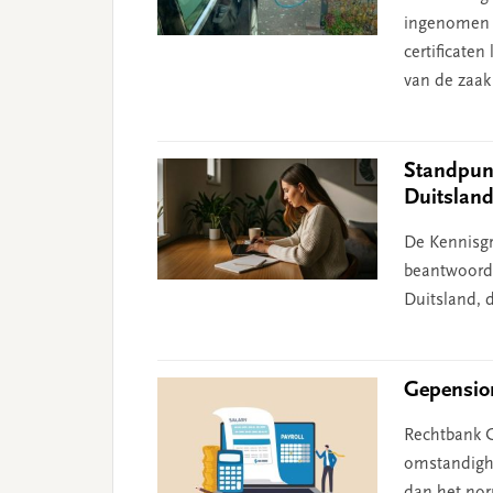
ingenomen n
certificate
van de zaak
Standpunt
Duitslan
De Kennisgr
beantwoord 
Duitsland, d
Gepension
Rechtbank G
omstandighe