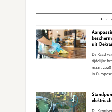
Reader
GEREL
Interactions
Aanpassing
bescherm
uit Oekra
De Raad van
tijdelijke 
maart 2028
in Europese 
Standpunt
elektrisc
De Kennisgr