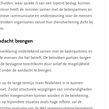
hulden, waar sprake is van een lopend beslag, kunnen
mloon heeft de minister samen met de ketenpartners en
 actieve communicatie en ondersteuning voor de mensen
etrokken organisaties vanuit hun dienstverlening dicht bij
en.
andacht brengen
ntieverklaring ondertekend samen met de ketenpartners en
 de mensen die het betreft. De betrokken partijen borgen
 de beslagene terechtkomt door actief de mogelijkheid
et onder de aandacht te brengen.
 op de lange termijn meer flexibiliteit in te kunnen
 voet. Zodat structurele wijzigingen van omstandigheden
t, sneller meegenomen kunnen worden in de berekening.
p bijzondere situaties zoals hoge inflatie, zal de
ntijdse evaluatie van de Wet vereenvoudiging beslagvrije