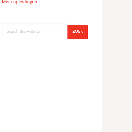
Meer opleidingen
Search
SEARCH
ZOEK
this
website