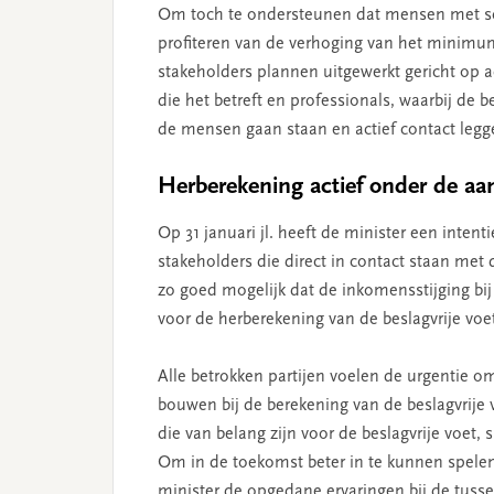
Om toch te ondersteunen dat mensen met sc
profiteren van de verhoging van het minimu
stakeholders plannen uitgewerkt gericht op
die het betreft en professionals, waarbij de b
de mensen gaan staan en actief contact legg
Herberekening actief onder de a
Op 31 januari jl. heeft de minister een inte
stakeholders die direct in contact staan met
zo goed mogelijk dat de inkomensstijging bij
voor de herberekening van de beslagvrije vo
Alle betrokken partijen voelen de urgentie om
bouwen bij de berekening van de beslagvrije
die van belang zijn voor de beslagvrije voe
Om in de toekomst beter in te kunnen spelen o
minister de opgedane ervaringen bij de tusse