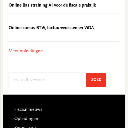
Online Basistraining AI voor de fiscale praktijk
Online cursus BTW, factuurvereisten en ViDA
Meer opleidingen
Search
SEARCH
ZOEK
this
website
Footer
Fiscaal nieuws
Opleidingen