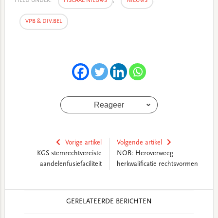
FILED UNDER:
FISCAAL NIEUWS
,
NIEUWS
,
VPB & DIV.BEL
Reageer
Vorige artikel
Volgende artikel
KGS stemrechtvereiste
NOB: Heroverweeg
aandelenfusiefaciliteit
herkwalificatie rechtsvormen
Reader
GERELATEERDE BERICHTEN
Interactions