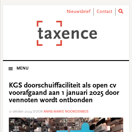
Skip
Skip
Skip
Skip
to
to
to
to
Nieuwsbrief
Contact
primary
main
primary
footer
navigation
content
sidebar
MENU
KGS doorschuiffaciliteit als open cv
voorafgaand aan 1 januari 2025 door
vennoten wordt ontbonden
17 oktober 2024
DOOR
ANNE-MARIE NOORDENBOS