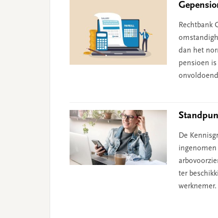
Gepension
Rechtbank G
omstandighe
dan het nor
pensioen is 
onvoldoend
Standpun
De Kennisgr
ingenomen o
arbovoorzie
ter beschik
werknemer.