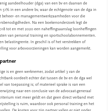
 enig aandeelhouder (dga) van een bv en daarvan de
 51% in een andere bv, waar de echtgenote van de dga in
n uit beheer- en managementwerkzaamheden voor die
dersbenodigdheden. Na een boekenonderzoek legt de
 2018 tot en met 2020 een naheffingsaanslag loonheffingen
kosten van personal training en sportschoolabonnementen.
 belastingrente. In geschil is of het verstrekken of
stelling voor arbovoorzieningen kan worden aangemerkt.
 partner
ige is en geen werknemer, zodat artikel 3 van de
htbank oordeelt echter dat tussen de bv en de dga wel
el van toepassing is; of materieel sprake is van een
verwijzing naar een conclusie van de advocaat-generaal
criterium niet meer geldt en dat geen direct verband met
rijstelling is ruim, waardoor ook personal training en het
len. De kosten voor zijn partner vallen er niet onder,