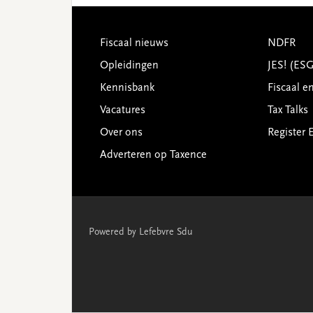
Footer
Fiscaal nieuws
NDFR
Opleidingen
JES! (ES
Kennisbank
Fiscaal e
Vacatures
Tax Talks
Over ons
Register 
Adverteren op Taxence
Powered by Lefebvre Sdu