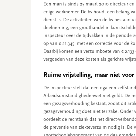
Een man is sinds 25 maart 2010 directeur en
enige werknemer. De bv houdt een belang van
dienst is. De activiteiten van de bv bestaa
deelneming, een groothandel in kunstschil
inspecteur over de tijdvakken in de periode
op van € 21.345, met een correctie voor de 
Daarbij komen een verzuimboete van € 2.133 en
vergoeden van deze kosten als gerichte vrij
Ruime vrijstelling, maar niet voor
De inspecteur stelt dat een dga een zelfstand
Arbeidsomstandighedenwet niet geldt. De rec
een gezagsverhouding bestaat, zodat dit artik
gezagsverhouding doet niet ter zake. Onder 
oordeelt de rechtbank dat het direct-verband
de preventie van ziekteverzuim nodig is. De v
sportschoolabonnement van de dga eronder val