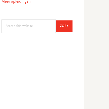
Meer opleidingen
Search
SEARCH
ZOEK
this
website