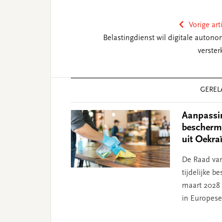
Vorige art
Belastingdienst wil digitale autono
verster
Reader
GEREL
Interactions
Aanpassing
bescherm
uit Oekra
De Raad van
tijdelijke 
maart 2028
in Europese 