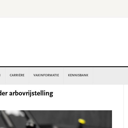
N
CARRIÈRE
VAKINFORMATIE
KENNISBANK
P
er arbovrijstelling
S