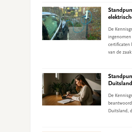
Standpunt
elektrisc
De Kennisgr
ingenomen n
certificate
van de zaak
Standpunt
Duitslan
De Kennisgr
beantwoord 
Duitsland, d