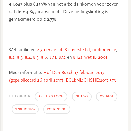
€ 1.043 plus 6,159% van het arbeidsinkomen voor zover
dat de € 4.895 overschrijdt. Deze heffingskorting is
gemaximeerd op € 2.778.
Wet: artikelen
2.7, eerste lid
,
8.1, eerste lid, onderdeel e
,
8.2
,
8.3
,
8.4
,
8.5
,
8.6
,
8.11
,
8.12
en
8.14a Wet IB 2001
Meer informatie:
Hof Den Bosch 17 februari 2017
(gepubliceerd 26 april 2017), ECLI:NL:GHSHE:2017:573
FILED UNDER:
ARBEID & LOON
,
NIEUWS
,
OVERIGE
,
VERDIEPING
,
VERDIEPING