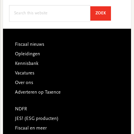
Search
SEARCH
ZOEK
this
website
Footer
Fiscaal nieuws
Opleidingen
Kennisbank
Vacatures
Over ons
Adverteren op Taxence
NDFR
JES! (ESG producten)
Fiscaal en meer