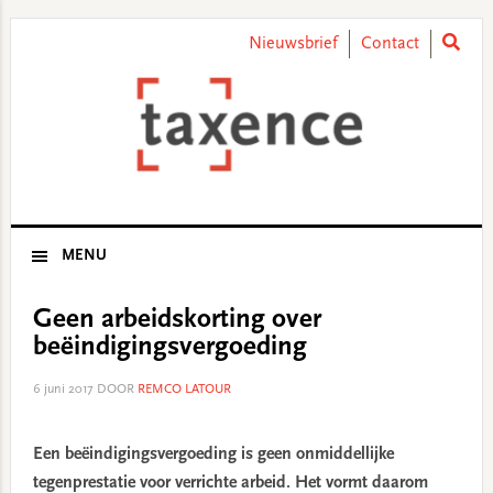
Skip
Skip
Skip
Skip
to
to
to
to
Nieuwsbrief
Contact
primary
main
primary
footer
navigation
content
sidebar
MENU
Geen arbeidskorting over
beëindigingsvergoeding
6 juni 2017
DOOR
REMCO LATOUR
Een beëindigingsvergoeding is geen onmiddellijke
tegenprestatie voor verrichte arbeid. Het vormt daarom