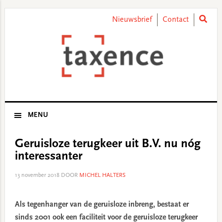
Skip
Skip
Skip
Skip
to
to
to
to
Nieuwsbrief
Contact
primary
main
primary
footer
navigation
content
sidebar
MENU
Geruisloze terugkeer uit B.V. nu nóg
interessanter
13 november 2018
DOOR
MICHEL HALTERS
Als tegenhanger van de geruisloze inbreng, bestaat er
sinds 2001 ook een faciliteit voor de geruisloze terugkeer