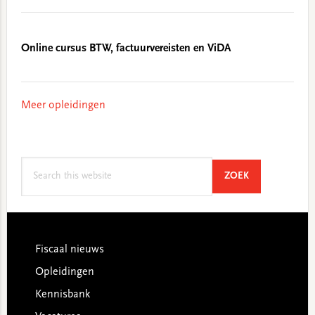
Online cursus BTW, factuurvereisten en ViDA
Meer opleidingen
Search
SEARCH
ZOEK
this
website
Footer
Fiscaal nieuws
Opleidingen
Kennisbank